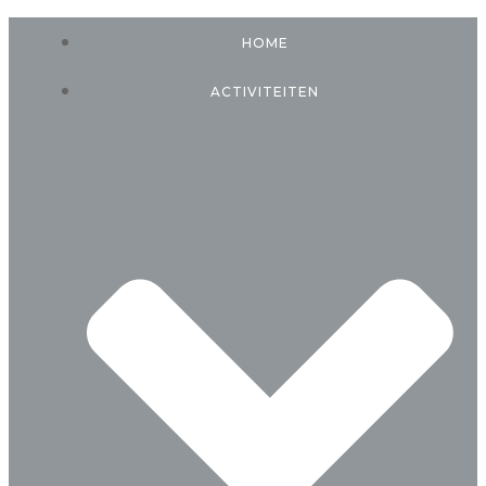
Ga
HOME
naar
de
ACTIVITEITEN
inhoud